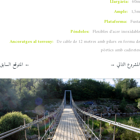
Llargària:
60m
Ample:
1,5m
Plataforma:
Fusta
Pèndoles:
Flexibles d'acer inoxidable
Ancoratges al terreny:
De cable de 12 metres amb pilars en forma de
pòrtics amb cadiretes
المشروع التالي
→
←
المتوقع السابق