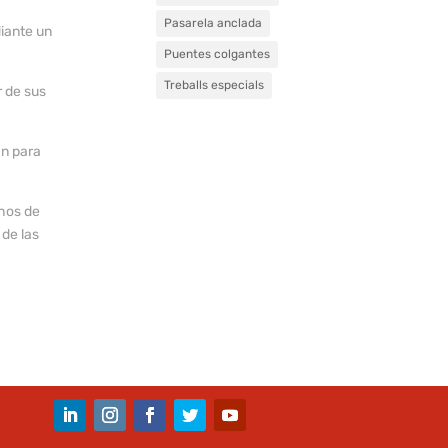
Pasarela anclada
diante un
Puentes colgantes
Treballs especials
r de sus
an para
chos de
 de las