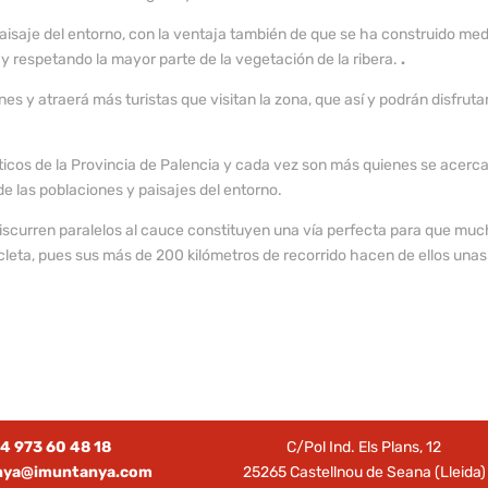
paisaje del entorno, con la ventaja también de que se ha construido me
y respetando la mayor parte de la vegetación de la ribera.
.
ones y atraerá más turistas que visitan la zona, que así y podrán disfruta
rísticos de la Provincia de Palencia y cada vez son más quienes se acerc
de las poblaciones y paisajes del entorno.
discurren paralelos al cauce constituyen una vía perfecta para que mu
icleta, pues sus más de 200 kilómetros de recorrido hacen de ellos unas
4 973 60 48 18
C/Pol Ind. Els Plans, 12
nya@imuntanya.com
25265 Castellnou de Seana (Lleida)