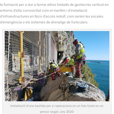
la formació per a dur a terme altres treballs de geotecnia vertical en
entorns d’alta corrosivitat com el marítim i d’instal·lació
d’infraestructures en llocs d’accés reduït, com serien les escales
d’emergència o els sistemes de drenatge de funiculars.
Instal·lació d’una bastida per a reparacions en un fals túnel en un
penya-segat, any 2020