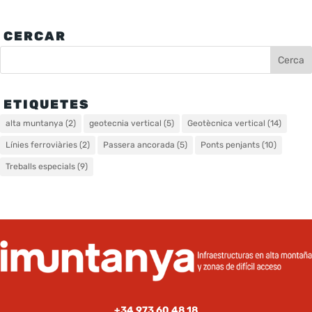
CERCAR
ETIQUETES
alta muntanya
(2)
geotecnia vertical
(5)
Geotècnica vertical
(14)
Línies ferroviàries
(2)
Passera ancorada
(5)
Ponts penjants
(10)
Treballs especials
(9)
+34 973 60 48 18