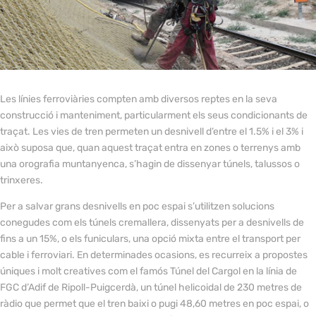
Les línies ferroviàries compten amb diversos reptes en la seva
construcció i manteniment, particularment els seus condicionants de
traçat. Les vies de tren permeten un desnivell d’entre el 1.5% i el 3% i
això suposa que, quan aquest traçat entra en zones o terrenys amb
una orografia muntanyenca, s’hagin de dissenyar túnels, talussos o
trinxeres.
Per a salvar grans desnivells en poc espai s’utilitzen solucions
conegudes com els túnels cremallera, dissenyats per a desnivells de
fins a un 15%, o els funiculars, una opció mixta entre el transport per
cable i ferroviari. En determinades ocasions, es recurreix a propostes
úniques i molt creatives com el famós Túnel del Cargol en la línia de
FGC d’Adif de Ripoll-Puigcerdà, un túnel helicoidal de 230 metres de
ràdio que permet que el tren baixi o pugi 48,60 metres en poc espai, o