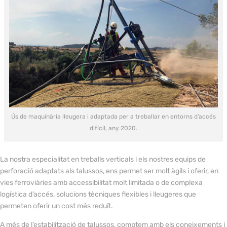
Ús de maquinària lleugera i adaptada per a treballar en entorns d’accés
difícil, any 2020.
La nostra especialitat en treballs verticals i els nostres equips de
perforació adaptats als talussos, ens permet ser molt àgils i oferir, en
vies ferroviàries amb accessibilitat molt limitada o de complexa
logística d’accés, solucions tècniques flexibles i lleugeres que
permeten oferir un cost més reduït.
A més de l’estabilització de talussos, comptem amb els coneixements i