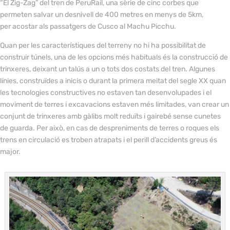
“El Zig-Zag” del tren de PeruRail, una sèrie de cinc corbes que
permeten salvar un desnivell de 400 metres en menys de 5km,
per acostar als passatgers de Cusco al Machu Picchu.
Quan per les característiques del terreny no hi ha possibilitat de
construir túnels, una de les opcions més habituals és la construcció de
trinxeres, deixant un talús a un o tots dos costats del tren. Algunes
línies, construïdes a inicis o durant la primera meitat del segle XX quan
les tecnologies constructives no estaven tan desenvolupades i el
moviment de terres i excavacions estaven més limitades, van crear un
conjunt de trinxeres amb gàlibs molt reduïts i gairebé sense cunetes
de guarda. Per això, en cas de despreniments de terres o roques els
trens en circulació es troben atrapats i el perill d’accidents greus és
major.