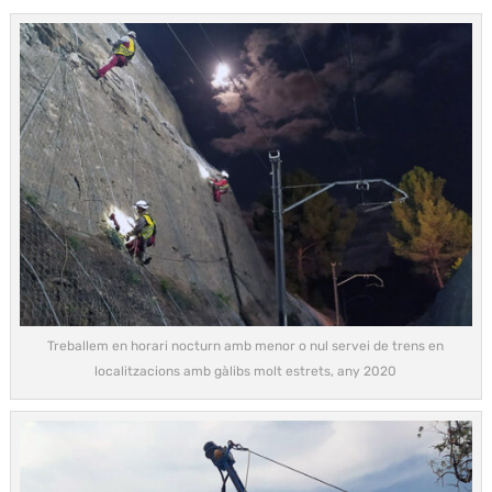
Treballem en horari nocturn amb menor o nul servei de trens en
localitzacions amb gàlibs molt estrets, any 2020