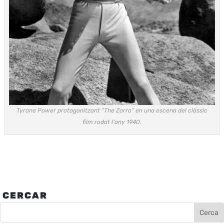
Tyrone Power protagonitzant “The Zorro” en una escena del clàssic
film rodat l’any 1940.
CERCAR