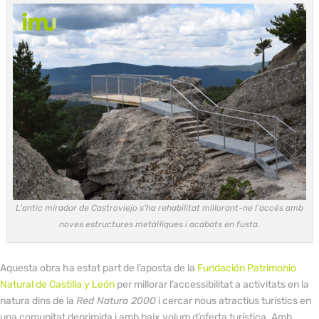
L’antic mirador de Castroviejo s’ha rehabilitat millorant-ne l’accés amb
noves estructures metàl·liques i acabats en fusta.
Aquesta obra ha estat part de l’aposta de la
Fundación Patrimonio
Natural de Castilla y León
per millorar l’accessibilitat a activitats en la
natura dins de la
Red Natura 2000
i cercar nous atractius turístics en
una comunitat deprimida i amb baix volum d’oferta turística. Amb