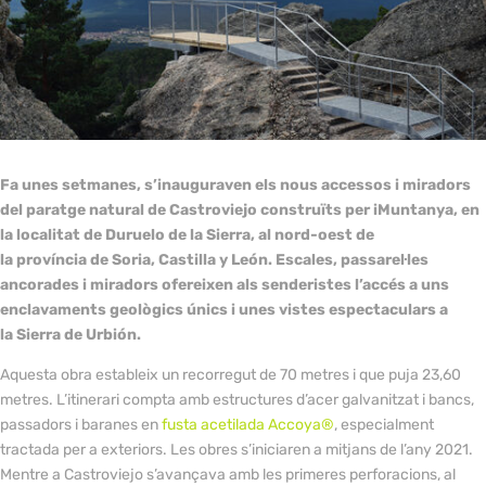
Fa unes setmanes, s’inauguraven els nous accessos i miradors
del paratge natural de
Castroviejo
construïts per
iMuntanya
, en
la localitat de
Duruelo
de la
Sierra
, al nord-oest de
la província de
Soria, Castilla y León
. Escales, passarel·les
ancorades i miradors ofereixen als senderistes l’accés a uns
enclavaments geològics únics i unes vistes espectaculars a
la
Sierra
de Urbión
.
Aquesta obra estableix un recorregut de 70 metres i que puja 23,60
metres. L’itinerari compta amb estructures d’acer galvanitzat i bancs,
passadors i baranes en
fusta acetilada Accoya®
, especialment
tractada per a exteriors. Les obres s’iniciaren a mitjans de l’any 2021.
Mentre a Castroviejo s’avançava amb les primeres perforacions, al