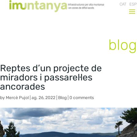
CAT
ESP
blog
Reptes d’un projecte de
miradors i passarel·les
ancorades
by
Mercè Pujol
|
ag. 26, 2022
|
Blog
|
0 comments