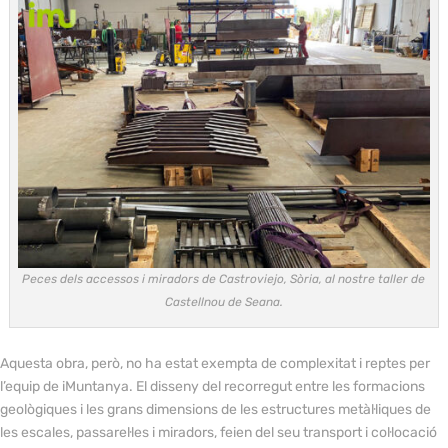
Peces dels accessos i miradors de Castroviejo, Sòria, al nostre taller de
Castellnou de Seana.
Aquesta obra, però, no ha estat exempta de complexitat i reptes per
l’equip de iMuntanya. El disseny del recorregut entre les formacions
geològiques i les grans dimensions de les estructures metàl·liques de
les escales, passarel·les i miradors, feien del seu transport i col·locació