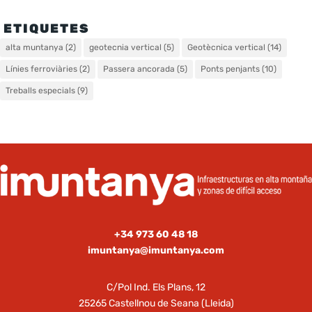
ETIQUETES
alta muntanya
(2)
geotecnia vertical
(5)
Geotècnica vertical
(14)
Línies ferroviàries
(2)
Passera ancorada
(5)
Ponts penjants
(10)
Treballs especials
(9)
+34 973 60 48 18
imuntanya@imuntanya.com
C/Pol Ind. Els Plans, 12
25265 Castellnou de Seana (Lleida)