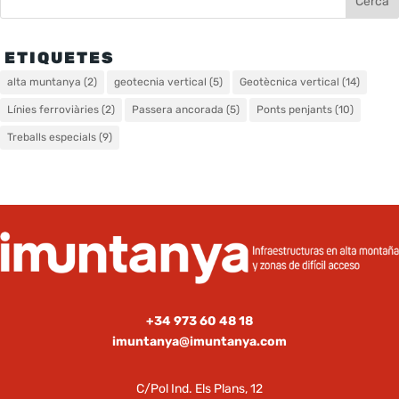
ETIQUETES
alta muntanya
(2)
geotecnia vertical
(5)
Geotècnica vertical
(14)
Línies ferroviàries
(2)
Passera ancorada
(5)
Ponts penjants
(10)
Treballs especials
(9)
+34 973 60 48 18
imuntanya@imuntanya.com
C/Pol Ind. Els Plans, 12