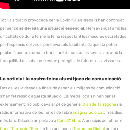
Tot i la situació provocada per la Covid-19, els treballs han continuat
per ser
considerada una situació essencial
. Hem avançat amb les
dificultats de dur a terme la feina respectant les mesures decretades
per l’expansió del virus, però aviat els habitants d’aquesta petita
població podran tornar a transitar-hi i habitar les seves llars amb la
tranquil·litat de saber que estan protegits de futures esllavissades.
La notícia i la nostra feina als mitjans de comunicació
Des de l’esllavissada a finals de gener, els mitjans de comunicació
s’han fet ressò d’aquesta situació. Els medis locals n’han parlat
extensament: ho publicava el 24 de gener el
Diari de Tarragona
i la
ràdio informativa de les Terres de l’Ebre
imaginaradio.cat
. Tres dies
més tard, l’alcalde en parlava a
Canal21Ebre.
A principis de febrer, el
Canal Terres de l’Ebre
en feia una peça i
Tarragona Digital
en feia