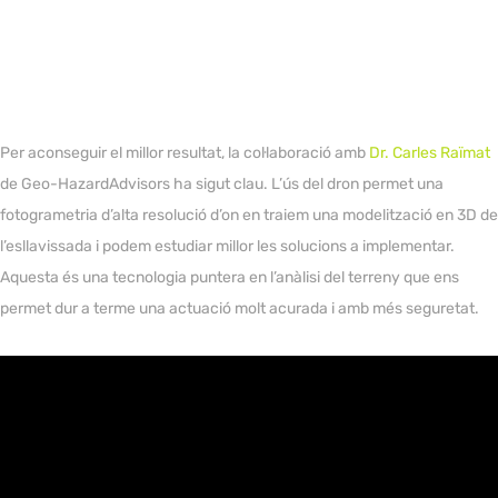
Per aconseguir el millor resultat, la col·laboració amb
Dr. Carles Raïmat
de Geo-HazardAdvisors ha sigut clau. L’ús del dron permet una
fotogrametria d’alta resolució d’on en traiem una modelització en 3D de
l’esllavissada i podem estudiar millor les solucions a implementar.
Aquesta és una tecnologia puntera en l’anàlisi del terreny que ens
permet dur a terme una actuació molt acurada i amb més seguretat.