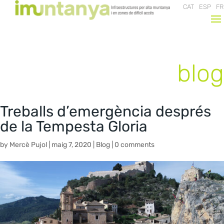
CAT
ESP
FR
blog
Treballs d’emergència després
de la Tempesta Gloria
by
Mercè Pujol
|
maig 7, 2020
|
Blog
|
0 comments