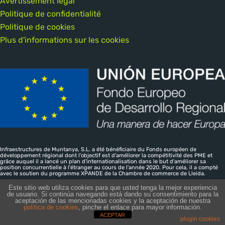
Avertissement légal
Politique de confidentialité
Politique de cookies
Plus d'informations sur les cookies
Infraestructures de Muntanya, S.L. a été bénéficiaire du Fonds européen de
développement régional dont l'objectif est d'améliorer la compétitivité des PME et
grâce auquel il a lancé un plan d'internationalisation dans le but d'améliorer sa
position concurrentielle à l'étranger au cours de l'année 2020. Pour cela, il a compté
avec le soutien du programme XPANDE de la Chambre de commerce de Lleida.
Este sitio web utiliza cookies para que usted tenga la mejor experiencia
de usuario. Si continúa navegando está dando su consentimiento para la
aceptación de las mencionadas cookies y la aceptación de nuestra
Infraestructures de Muntanya SL · CIF B-25526674 — Inscrita al
política de cookies
, pinche el enlace para mayor información.
ACEPTAR
Registre Mercantil de Lleida, Tomo: 805 Folio: 76 Hoja:L-15507
plugin cookies