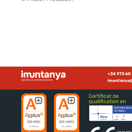
+34 973 60 
imuntanya
Certificat de
qualification en
soudage