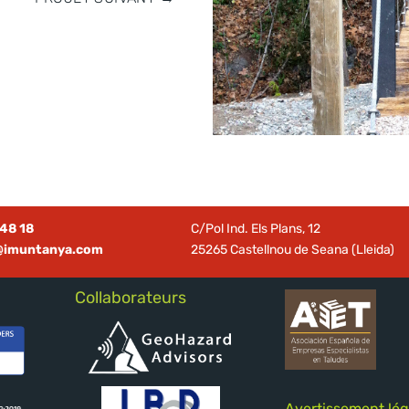
48 18
C/Pol Ind. Els Plans, 12
@imuntanya.com
25265 Castellnou de Seana (Lleida)
Collaborateurs
Avertissement lég