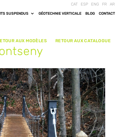
CAT
ESP
ENG
FR
AR
NTS SUSPENDUS
GÉOTECHNIE VERTICALE
BLOG
CONTACT
ETOUR AUX MODÈLES
RETOUR AUX CATALOGUE
Montseny